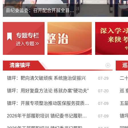
县纪委监委：召开配合开展全县…
清廉镇坪
巡
镇坪：靶向清欠破顽疾 系统施治促振兴
二
07-29
镇坪：用好复盘方法论 练就办案“硬功夫”
巡 
07-20
镇坪：开展专项整治推动医保服务提质增效
07-09
2026年干部履职培训 镇纪委书记履职谈担...
镇坪
07-09