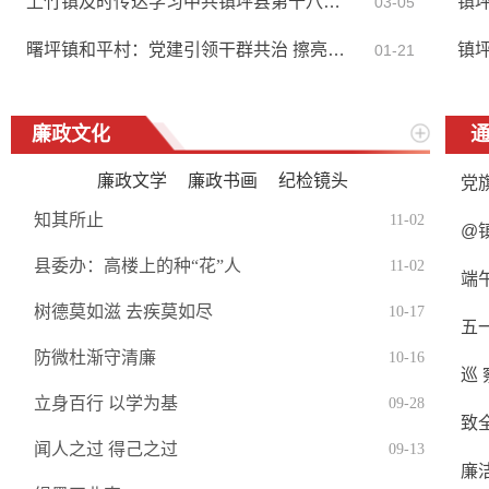
上竹镇及时传达学习中共镇坪县第十八届...
03-05
曙坪镇和平村：党建引领干群共治 擦亮美...
镇坪
01-21
廉政文化
廉政文学
廉政书画
纪检镜头
知其所止
11-02
县委办：高楼上的种“花”人
11-02
端
树德莫如滋 去疾莫如尽
10-17
五
防微杜渐守清廉
10-16
巡 
立身百行 以学为基
09-28
致
闻人之过 得己之过
09-13
廉