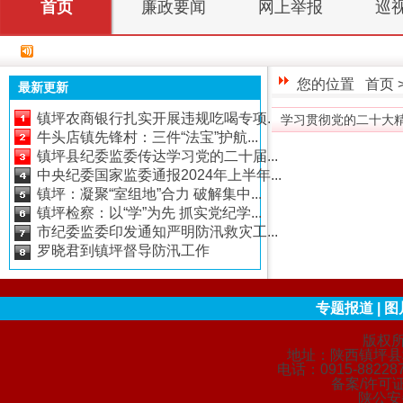
首页
廉政要闻
网上举报
巡
您的位置
首页
最新更新
镇坪农商银行扎实开展违规吃喝专项...
学习贯彻党的二十大精神
牛头店镇先锋村：三件“法宝”护航...
镇坪县纪委监委传达学习党的二十届...
中央纪委国家监委通报2024年上半年...
镇坪：凝聚“室组地”合力 破解集中...
镇坪检察：以“学”为先 抓实党纪学...
市纪委监委印发通知严明防汛救灾工...
罗晓君到镇坪督导防汛工作
专题报道
|
图
版权
地址：陕西镇坪县城
电话：0915-88228
备案/许可证
陕公安备