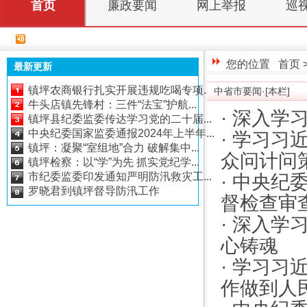
首页
廉政要闻
网上举报
巡
您的位置
首页
最新更新
镇坪农商银行扎实开展违规吃喝专项...
中省市要闻·[本栏]
牛头店镇先锋村：三件“法宝”护航...
·
深入学
镇坪县纪委监委传达学习党的二十届...
中央纪委国家监委通报2024年上半年...
·
学习习
镇坪：凝聚“室组地”合力 破解集中...
众问计问
镇坪检察：以“学”为先 抓实党纪学...
市纪委监委印发通知严明防汛救灾工...
·
中央纪委
罗晓君到镇坪督导防汛工作
督检查审
·
深入学
心铸魂
·
学习习
作做到人