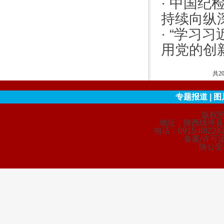
·
中国纪检
持续向纵
·
“学习习
用党的创新
共2
专题报道
|
图
版权
地址：陕西镇坪县城
电话：0915-88228
备案/许可证
陕公安备