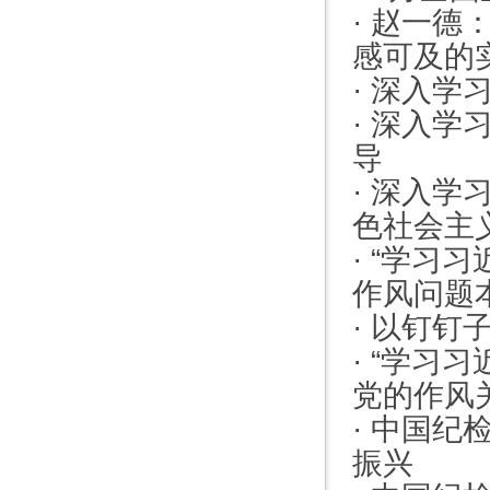
·
赵一德：
感可及的
·
深入学
·
深入学
导
·
深入学
色社会主
·
“学习习
作风问题
·
以钉钉子
·
“学习习
党的作风
·
中国纪检
振兴