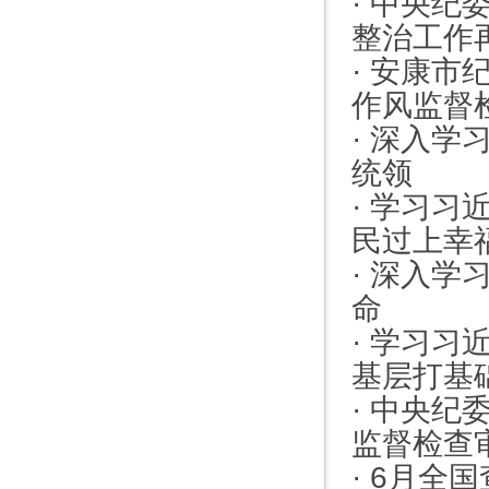
·
中央纪
整治工作
·
安康市
作风监督
·
深入学
统领
·
学习习
民过上幸
·
深入学
命
·
学习习
基层打基础
·
中央纪委
监督检查
·
6月全国